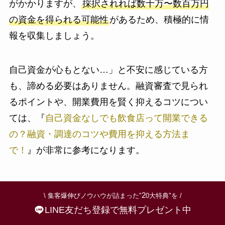
がかかりますが、
採択されれば数十万〜数百万円
の資金を得られる可能性
があるため、積極的に情
報を収集しましょう。
自己資金が心もとない…」と不安に感じている方
も、諦める必要はありません。融資審査で見られ
るポイントや、開業費用を賢く抑えるコツについ
ては、『
自己資金なしでも飲食店って開業できる
の？融資・調達のコツや費用を抑える方法ま
で！
』が非常に参考になります。
2-4. 開業費用を抑える5つの節約術
2
\ 集客爆伸びノウハウが詰まった"
0大特典"を /
LINE友だち登録で無料プレゼント中