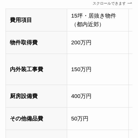
スクロールできます
15坪・居抜き物件
2
費用項目
（都内近郊）
物件取得費
200万円
1
内外装工事費
150万円
6
厨房設備費
400万円
5
その他備品費
50万円
8