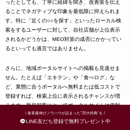
ったとしても、丁寧に経緯を聞き、改善策を伝え
ることでネガティブな印象を最低限に抑えられま
す。特に「近くの○○を探す」といったローカル検
索をするユーザーに対して、自社店舗が上位表示
されるかどうかは、MEO対策の成否にかかってい
るといっても過言ではありません。
さらに、地域ポータルサイトへの掲載も見逃せま
せん。たとえば「エキテン」や「食べログ」な
ど、業態に合うポータルへ無料または低コストで
登録すれば、検索上位に表示されるチャンスが増
えます。新規顧客にとってポータルサイトは便利
2
\ 集客爆伸びノウハウが詰まった"
0大特典"を /
な検索窓口ですから、そこに載るだけでも一定の
LINE友だち登録で無料プレゼント中
集客効果が期待できます。複数のポータルサイト