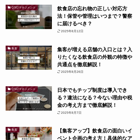
飲食店の忘れ物の正しい対応方
QSC/マネジメント
法！保管や管理はいつまで？警察
に届けるべき？
2025年8月12日
集客が増える店舗の入口とは？入
集客
りたくなる飲食店の外観の特徴や
共通点を徹底解説！
2025年8月26日
日本でもチップ制度は導入でき
QSC/マネジメント
る？違法になる？今ない理由や税
金の考え方まで徹底解説！
2025年8月7日
【集客アップ】飲食店の面白いイ
集客
ベント企画の考え方！具体的なア