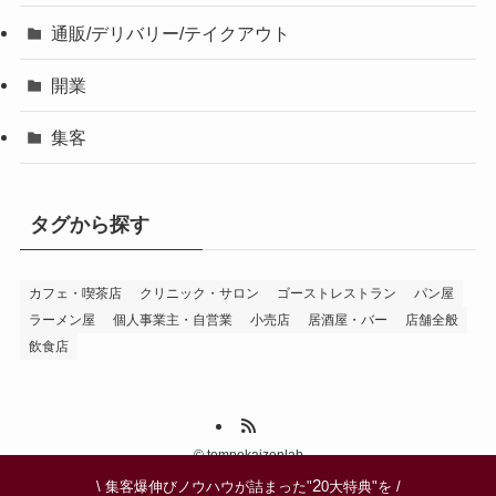
通販/デリバリー/テイクアウト
開業
集客
タグから探す
カフェ・喫茶店
クリニック・サロン
ゴーストレストラン
パン屋
ラーメン屋
個人事業主・自営業
小売店
居酒屋・バー
店舗全般
飲食店
©
tempokaizenlab
2
\ 集客爆伸びノウハウが詰まった"
0大特典"を /